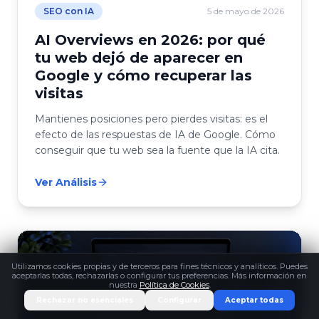
SEO con IA
5 de mayo de 2026
AI Overviews en 2026: por qué
tu web dejó de aparecer en
Google y cómo recuperar las
visitas
Mantienes posiciones pero pierdes visitas: es el
efecto de las respuestas de IA de Google. Cómo
conseguir que tu web sea la fuente que la IA cita.
Ver Análisis
Utilizamos cookies propias y de terceros para fines técnicos y analíticos. Puedes
aceptarlas todas, rechazarlas o configurar tus preferencias. Más información en
nuestra
Política de Cookies
.
Rechazar no esenciales
Configurar
Aceptar todas