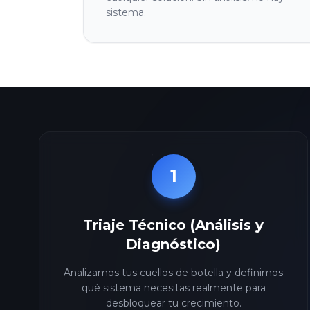
sistema.
1
Triaje Técnico (Análisis y
Diagnóstico)
Analizamos tus cuellos de botella y definimos
qué sistema necesitas realmente para
desbloquear tu crecimiento.