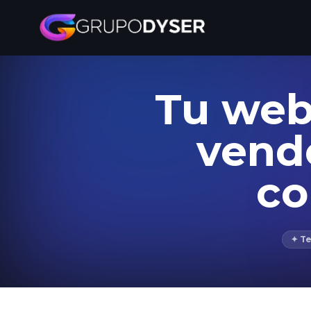
Tu web
vende
co
✦ T