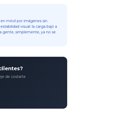
r en móvil por imágenes sin
abilidad visual: la carga bajó a
 La gente, simplemente, ya no se
clientes?
je de costarte