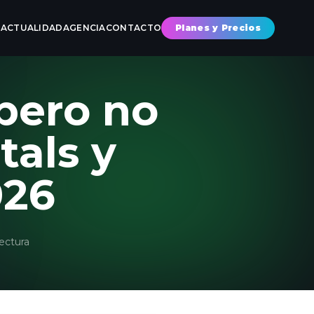
S
ACTUALIDAD
AGENCIA
CONTACTO
Planes y Precios
pero no
tals y
026
ectura