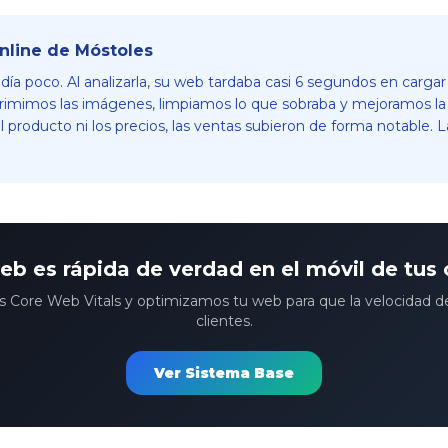
online de Móstoles
ndía poco. Al analizarla, su web tardaba casi 6 segundos en carga
mimos las imágenes, limpiamos lo que sobraba y mejoramos la est
 producto ni los precios, las ventas subieron de forma notable.
eb es rápida de verdad en el móvil de tus 
s Core Web Vitals y optimizamos tu web para que la velocidad de
clientes.
Ver Sistema Base