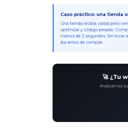
Caso práctico: una tienda 
Una tienda recibía visitas pero ve
optimizar y código pesado. Compri
menos de 2 segundos. Sin tocar el
iba antes de comprar.
🚀 ¿Tu w
Analizamos tu