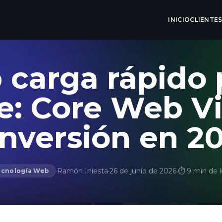
INICIO
CLIENTE
 carga rápido 
: Core Web Vi
nversión en 2
·
Ramón Iniesta
·
26 de junio de 2026
·
⏱ 9 min de l
ecnología Web