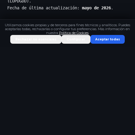
(LOPDGDD).
Fecha de última actualización:
mayo de 2026
.
Utilizamos cookies propias y de terceros para fines técnicos y analíticos. Puedes
aceptarlas todas, rechazarlas o configurar tus preferencias. Más información en
nuestra
Política de Cookies
.
Rechazar no esenciales
Configurar
Aceptar todas
HABLEMOS AHORA
¿Listo para darle forma a
tu próximo proyecto?
Cuéntanos tu situación y juntos construimos el
sistema que te lleva al siguiente nivel.
Contáctanos